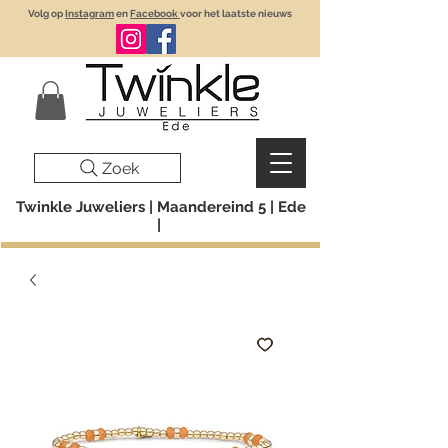
Volg op
Instagram
en
Facebook
voor het laatste nieuws
Zoek
Twinkle Juweliers | Maandereind 5 | Ede
|