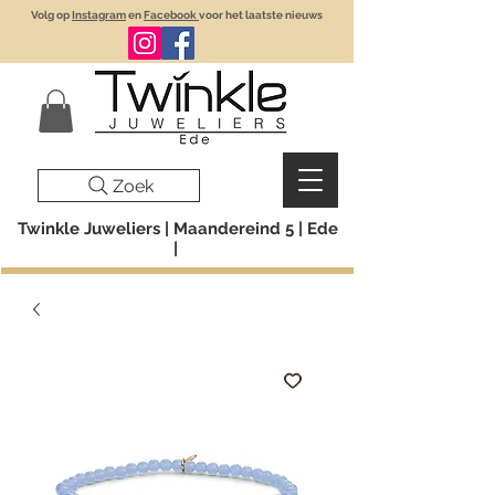
Volg op
Instagram
en
Facebook
voor het laatste nieuws
Zoek
Twinkle Juweliers | Maandereind 5 | Ede
|