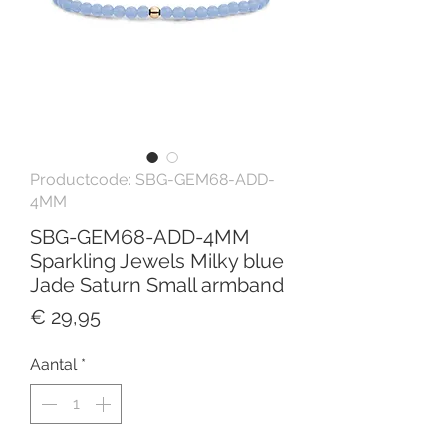
Productcode: SBG-GEM68-ADD-
4MM
SBG-GEM68-ADD-4MM
Sparkling Jewels Milky blue
Jade Saturn Small armband
Prijs
€ 29,95
Aantal
*