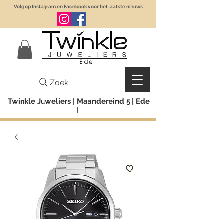
Volg op
Instagram
en
Facebook
voor het laatste nieuws
Zoek
Twinkle Juweliers | Maandereind 5 | Ede
|