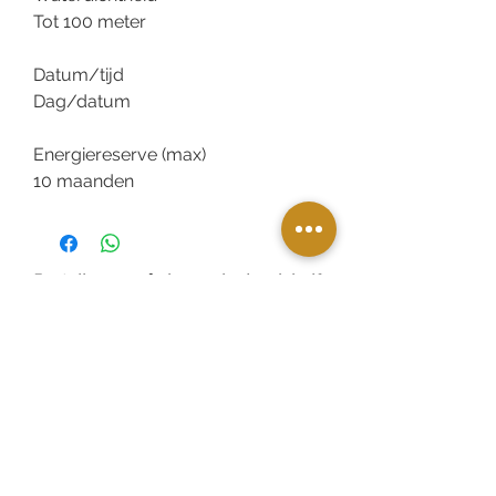
Tot 100 meter
Datum/tijd
Dag/datum
Energiereserve (max)
10 maanden
Bestellen en afrekenen in de winkel?
Dat kan! kies bij bezorgopties voor
'afhalen in de winkel' en bij de
betaalopties 'offline betalen'
We reserveren het voor je en je krijgt
automatisch een afhaalbericht.
Vandaag bestellen = vandaag afhalen
(mits voorradig)
Zeker weten dat het product op
voorraad is?
stuur een whatsapp