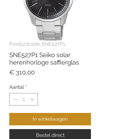
Productcode: SNE527P1
SNE527P1 Seiko solar
herenhorloge saffierglas
Prijs
€ 310,00
Aantal
*
In winkelwagen
Bestel direct