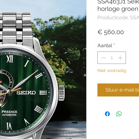
SSA463J1 Seik
horloge groen
Productcode: SS
Prijs
€ 560,00
Aantal
*
Niet voorradig
Stuur e-mail b