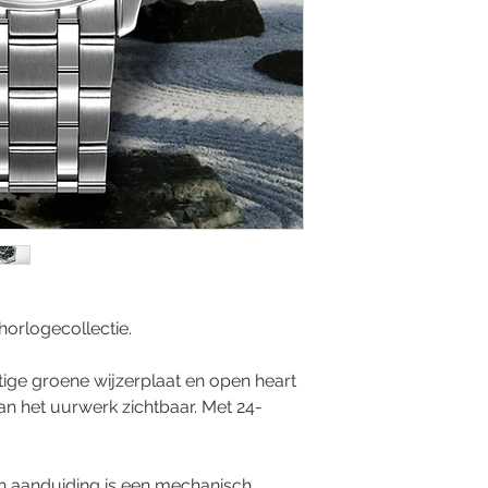
horlogecollectie.
ige groene wijzerplaat en open heart
an het uurwerk zichtbaar. Met 24-
4h aanduiding is een mechanisch