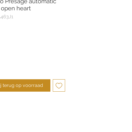
o Presage automatic
 open heart
A463J1
ij terug op voorraad