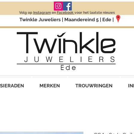
Volg op
Instagram
en
Facebook
voor het laatste nieuws
Twinkle Juweliers | Maandereind 5 | Ede |
SIERADEN
MERKEN
TROUWRINGEN
IN