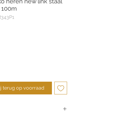
o heren new link staal
t 100m
R343P1
ij terug op voorraad
nwijzing