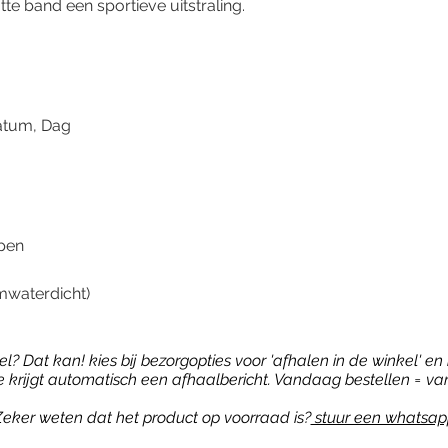
te band een sportieve uitstraling.
atum, Dag
ppen
mwaterdicht)
? Dat kan! kies bij bezorgopties voor 'afhalen in de winkel' en b
je krijgt automatisch een afhaalbericht. Vandaag bestellen = va
eker weten dat het product op voorraad is?
stuur een whatsap