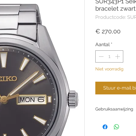
SUR343P1 Seik
bracelet zwar
Productcode: SU
Prijs
€ 270,00
Aantal
*
Niet voorradig
Stuur e-mail b
Gebruiksaanwijzing
Bekijk de
gebruiksaa