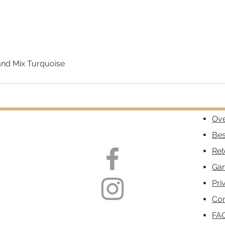
nd Mix Turquoise
Snel overzicht
Ove
Bes
Ret
Gar
Pri
Con
FA