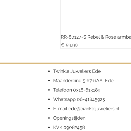
RR-80127-S Rebel & Rose armba
Prijs
€ 59,90
Twinkle Juweliers Ede
Maandereind 5 6711AA Ede
Telefoon
0318-613189
Whatsapp
06-41845925
E-mail
ede@twinklejuweliers.nl
Openingstijden
KVK 09082458