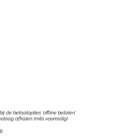
ij de betaalopties 'offline betalen'
ndaag afhalen (mits voorradig)
p