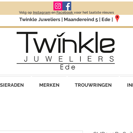
Volg op
Instagram
en
Facebook
voor het laatste nieuws
Twinkle Juweliers | Maandereind 5 | Ede |
SIERADEN
MERKEN
TROUWRINGEN
IN