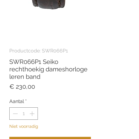
Productcode: SWR066P1
SWR066P1 Seiko
rechthoekig dameshorloge
leren band
Prijs
€ 230,00
Aantal
*
Niet voorradig