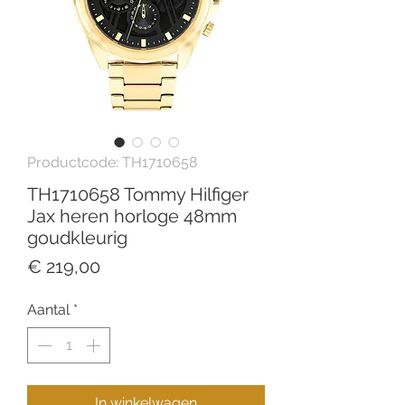
Productcode: TH1710658
TH1710658 Tommy Hilfiger
Jax heren horloge 48mm
goudkleurig
Prijs
€ 219,00
Aantal
*
In winkelwagen