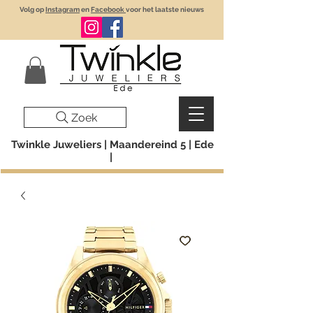
Volg op
Instagram
en
Facebook
voor het laatste nieuws
Zoek
Twinkle Juweliers | Maandereind 5 | Ede
|