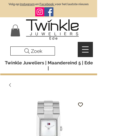
Volg op
Instagram
en
Facebook
voor het laatste nieuws
Zoek
Twinkle Juweliers | Maandereind 5 | Ede
|