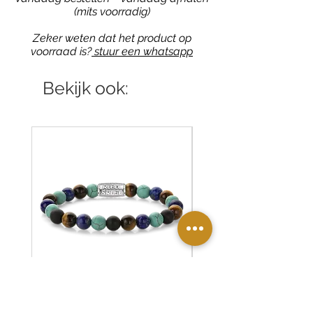
(mits voorradig)
Zeker weten dat het product op
voorraad is?
stuur een whatsapp
Bekijk ook:
RR-80127-S Rebel & Rose
RR-80126-S Rebel & R