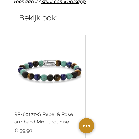
voorraad is?
stuur een whatsapp
Bekijk ook:
RR-80127-S Rebel & Rose
RR-80126-S Rebel & R
armband Mix Turquoise
armband Desert Oasis
Prijs
Prijs
€ 59,90
€ 55,00