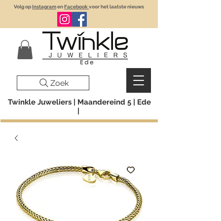
Volg op
Instagram
en
Facebook
voor het laatste nieuws
Zoek
Twinkle Juweliers | Maandereind 5 | Ede
|