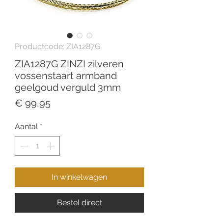
Productcode: ZIA1287G
ZIA1287G ZINZI zilveren
vossenstaart armband
geelgoud verguld 3mm
Prijs
€ 99,95
Aantal
*
In winkelwagen
Bestel direct