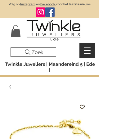
Volg op
Instagram
en
Facebook
voor het laatste nieuws
Zoek
Twinkle Juweliers | Maandereind 5 | Ede
|