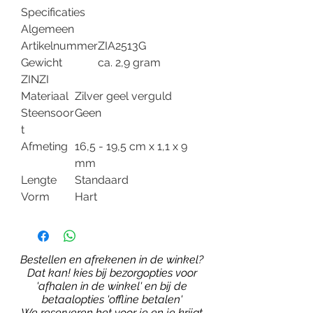
Specificaties
Algemeen
Artikelnummer
ZIA2513G
Gewicht
ca. 2,9 gram
ZINZI
Materiaal
Zilver geel verguld
Steensoor
Geen
t
Afmeting
16,5 - 19,5 cm x 1,1 x 9
mm
Lengte
Standaard
Vorm
Hart
Bestellen en afrekenen in de winkel?
Dat kan! kies bij bezorgopties voor
'afhalen in de winkel' en bij de
betaalopties 'offline betalen'
We reserveren het voor je en je krijgt