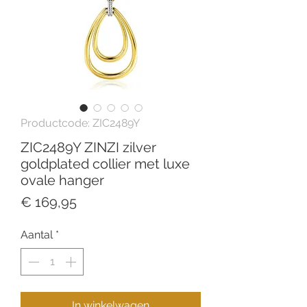
Productcode: ZIC2489Y
ZIC2489Y ZINZI zilver
goldplated collier met luxe
ovale hanger
Prijs
€ 169,95
Aantal
*
In winkelwagen