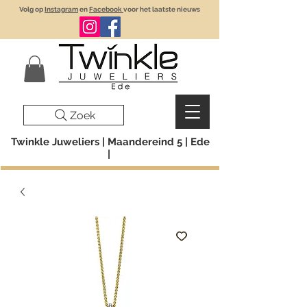
Volg op
Instagram
en
Facebook
voor het laatste nieuws
Zoek
Twinkle Juweliers | Maandereind 5 | Ede
|