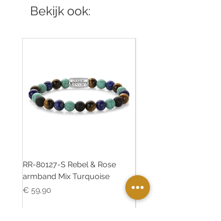
Bekijk ook:
RR-80127-S Rebel & Rose
RR-80126-S Rebel & R
armband Mix Turquoise
armband Desert Oasis
Prijs
Prijs
€ 59,90
€ 55,00