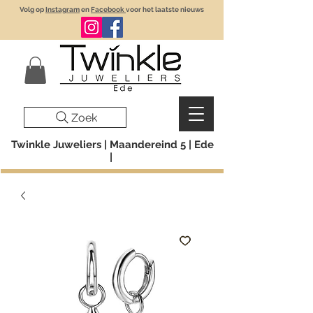
Volg op
Instagram
en
Facebook
voor het laatste nieuws
Zoek
Twinkle Juweliers | Maandereind 5 | Ede
|