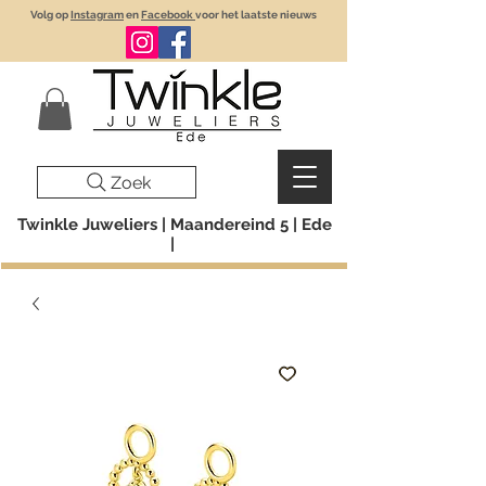
Volg op
Instagram
en
Facebook
voor het laatste nieuws
Zoek
Twinkle Juweliers | Maandereind 5 | Ede
|