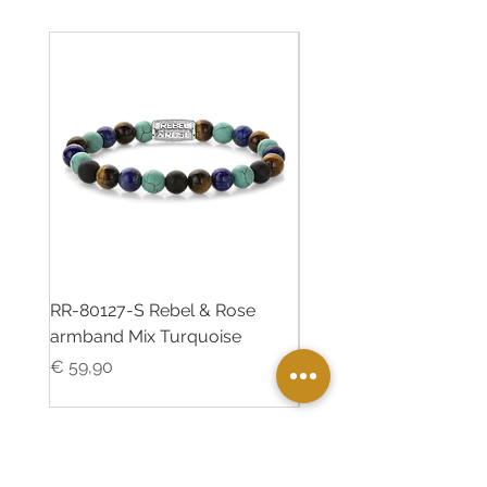
RR-80127-S Rebel & Rose
RR-80126-S Rebel & R
armband Mix Turquoise
armband Desert Oasis
Prijs
Prijs
€ 59,90
€ 55,00
Twinkle Juweliers Ede