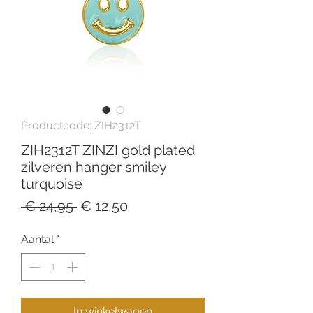
Productcode: ZIH2312T
ZIH2312T ZINZI gold plated
zilveren hanger smiley
turquoise
Normale
Verkoopprijs
 € 24,95 
€ 12,50
prijs
Aantal
*
In winkelwagen