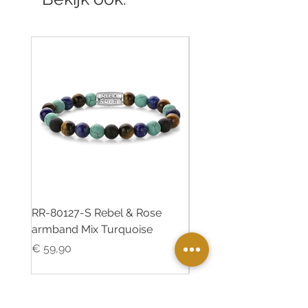
RR-80127-S Rebel & Rose
RR-80126-S Rebel & R
armband Mix Turquoise
armband Desert Oasis
Prijs
Prijs
€ 59,90
€ 55,00