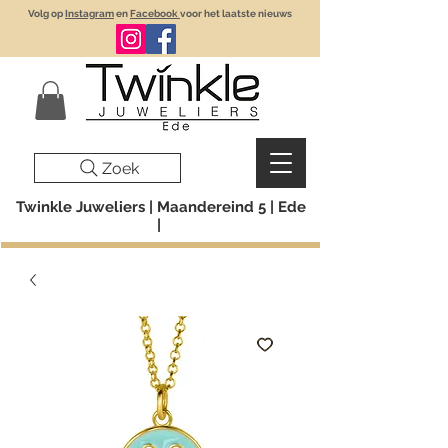
Volg op
Instagram
en
Facebook
voor het laatste nieuws
Zoek
Twinkle Juweliers | Maandereind 5 | Ede
|