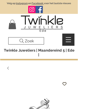
Volg op
Instagram
en
Facebook
voor het laatste nieuws
Zoek
Twinkle Juweliers | Maandereind 5 | Ede
|