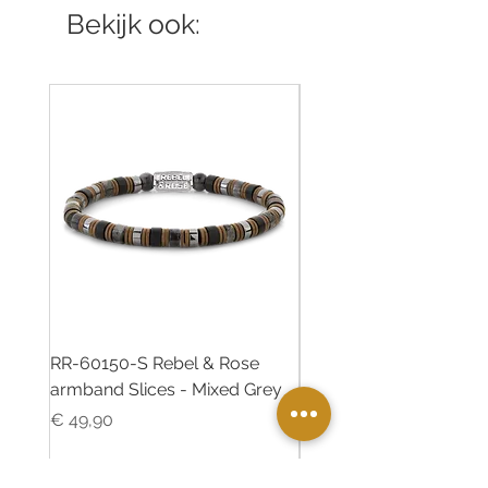
Bekijk ook:
RR-60150-S Rebel & Rose
RR-60139-S Rebel & R
armband Slices - Mixed Grey
armband Green Rocks
Prijs
Prijs
€ 49,90
€ 49,90