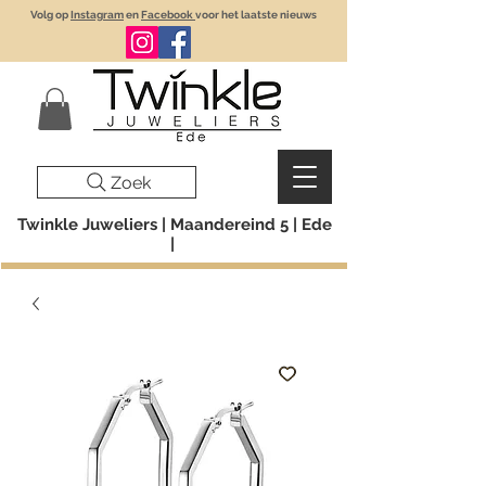
Volg op
Instagram
en
Facebook
voor het laatste nieuws
Zoek
Twinkle Juweliers | Maandereind 5 | Ede
|