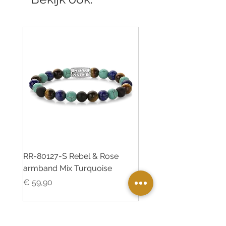
RR-80127-S Rebel & Rose
RR-80126-S Rebel & R
armband Mix Turquoise
armband Desert Oasis
Prijs
Prijs
€ 59,90
€ 55,00