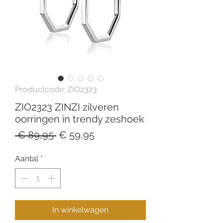
Productcode: ZIO2323
ZIO2323 ZINZI zilveren
oorringen in trendy zeshoek
Normale
Verkoopprijs
 € 89,95 
€ 59,95
prijs
Aantal
*
In winkelwagen