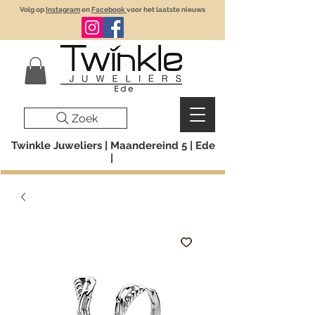
Volg op
Instagram
en
Facebook
voor het laatste nieuws
Zoek
Twinkle Juweliers | Maandereind 5 | Ede
|