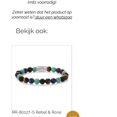
(mits voorradig)
Zeker weten dat het product op
voorraad is?
stuur een whatsapp
Bekijk ook:
RR-80127-S Rebel & Rose
RR-80126-S Rebel & R