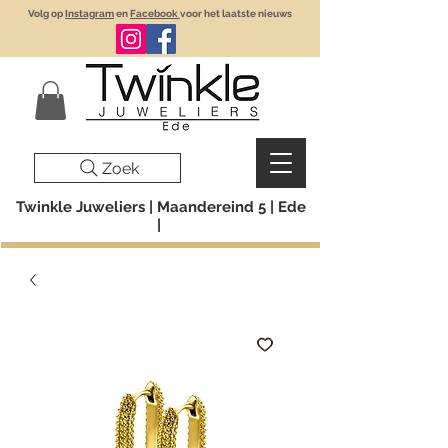
Volg op
Instagram
en
Facebook
voor het laatste nieuws
Zoek
Twinkle Juweliers | Maandereind 5 | Ede
|