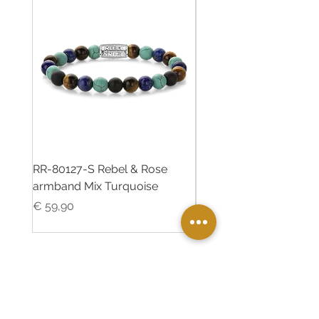
RR-80127-S Rebel & Rose
RR-80126-S Rebel & R
armband Mix Turquoise
armband Desert Oasis
Prijs
Prijs
€ 59,90
€ 55,00
Twinkle Juweliers Ede
Maandereind 5 6711AA Ede