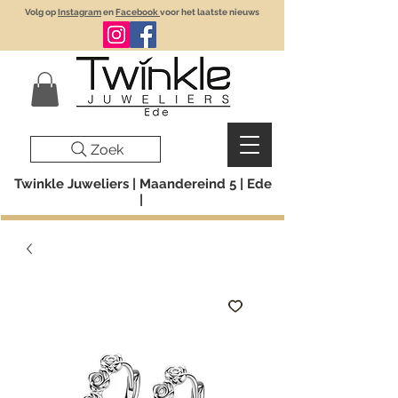
Volg op
Instagram
en
Facebook
voor het laatste nieuws
Zoek
Twinkle Juweliers | Maandereind 5 | Ede
|