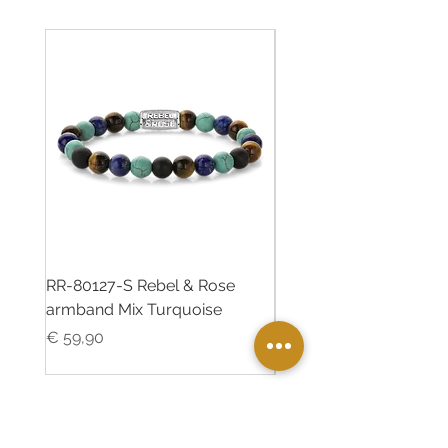
RR-80127-S Rebel & Rose
RR-80126-S Rebel & R
armband Mix Turquoise
armband Desert Oasis
Prijs
Prijs
€ 59,90
€ 55,00
Twinkle Juweliers Ede