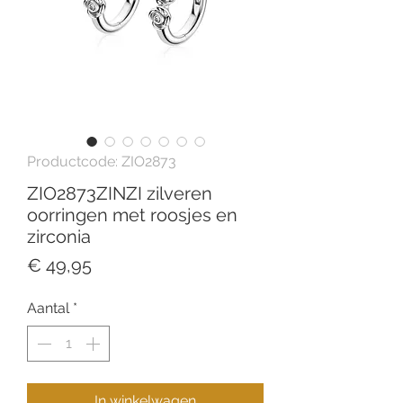
Productcode: ZIO2873
ZIO2873ZINZI zilveren
oorringen met roosjes en
zirconia
Prijs
€ 49,95
Aantal
*
In winkelwagen