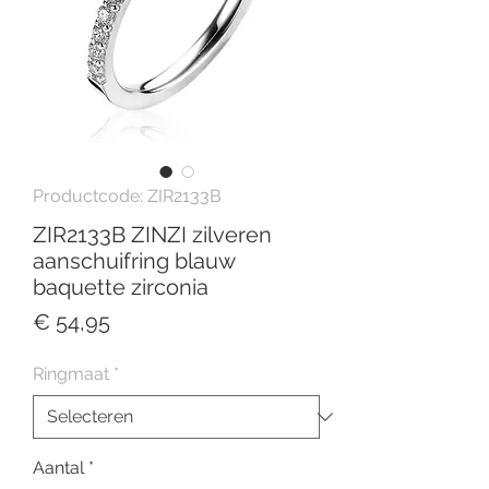
Productcode: ZIR2133B
ZIR2133B ZINZI zilveren
aanschuifring blauw
baquette zirconia
Prijs
€ 54,95
Ringmaat
*
Aantal
*