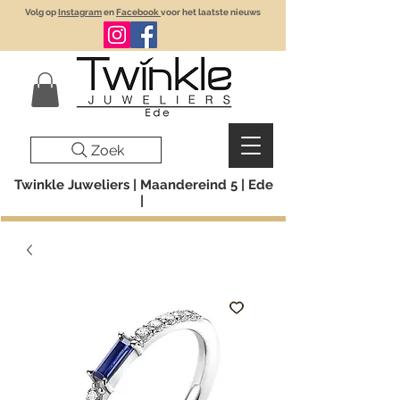
Volg op
Instagram
en
Facebook
voor het laatste nieuws
Zoek
Twinkle Juweliers | Maandereind 5 | Ede
|