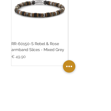
RR-60150-S Rebel & Rose
RR-60139-S Rebel & R
armband Slices - Mixed Grey
armband Green Rocks
Prijs
Prijs
€ 49,90
€ 49,90
Twinkle Juweliers Ede
Maandereind 5 6711AA Ede
Telefoon
0318-613189
Whatsapp
06-41845925