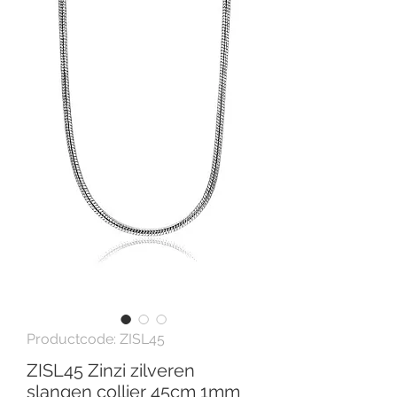
Productcode: ZISL45
ZISL45 Zinzi zilveren
slangen collier 45cm 1mm