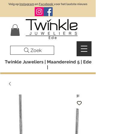
Volg op
Instagram
en
Facebook
voor het laatste nieuws
Zoek
Twinkle Juweliers | Maandereind 5 | Ede
|