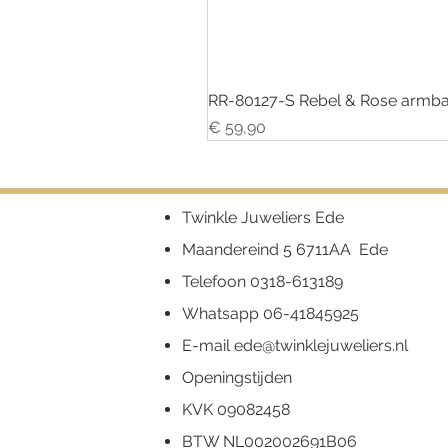
RR-80127-S Rebel & Rose armba
Prijs
€ 59,90
Twinkle Juweliers Ede
Maandereind 5 6711AA Ede
Telefoon
0318-613189
Whatsapp
06-41845925
E-mail
ede@twinklejuweliers.nl
Openingstijden
KVK 09082458
BTW NL002002691B06