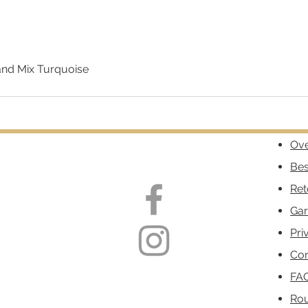
nd Mix Turquoise
Snel overzicht
Ove
Bes
Ret
Gar
Pri
Con
FA
Ro