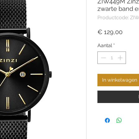
ZIW449M Zinz
zwarte band e
Productcode: ZI
Prijs
€ 129,00
Aantal
*
In winkelwagen