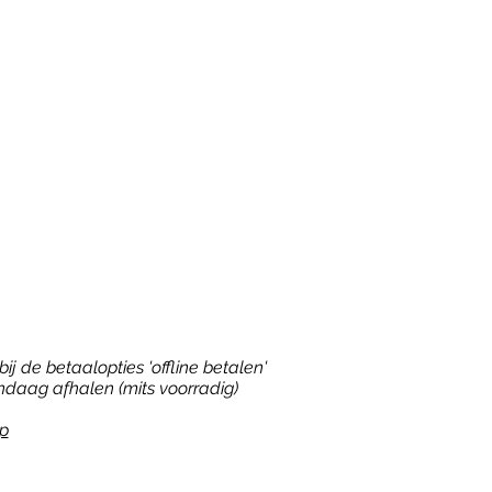
ij de betaalopties 'offline betalen'
ndaag afhalen (mits voorradig)
p