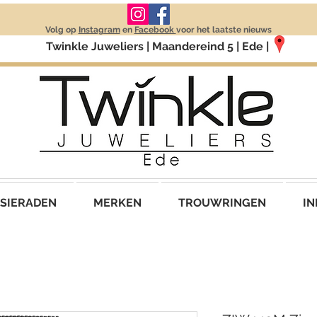
Volg op
Instagram
en
Facebook
voor het laatste nieuws
Twinkle Juweliers | Maandereind 5 | Ede |
SIERADEN
MERKEN
TROUWRINGEN
IN