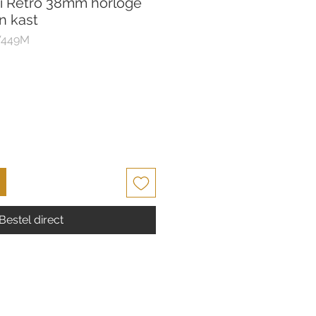
i Retro 38mm horloge
n kast
W449M
Bestel direct