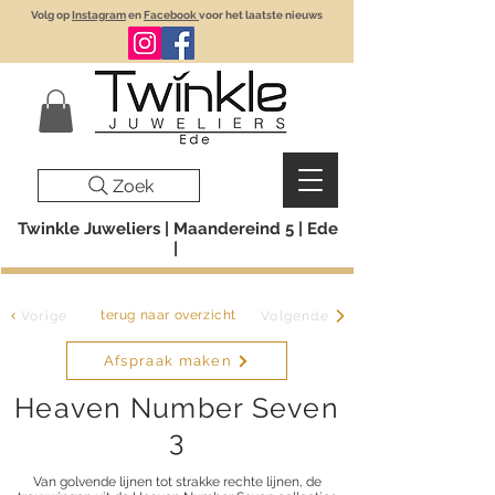
Volg op
Instagram
en
Facebook
voor het laatste nieuws
Zoek
Twinkle Juweliers | Maandereind 5 | Ede
|
terug naar overzicht
Vorige
Volgende
Afspraak maken
Heaven Number Seven
3
Van golvende lijnen tot strakke rechte lijnen, de