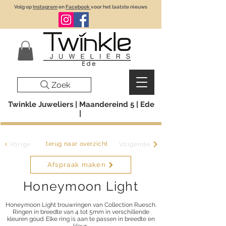
Volg op
Instagram
en
Facebook
voor het laatste nieuws
Zoek
Twinkle Juweliers | Maandereind 5 | Ede
|
terug naar overzicht
Vorige
Volgende
Afspraak maken
Honeymoon Light
Honeymoon Light trouwringen van Collection Ruesch.
Ringen in breedte van 4 tot 5mm in verschillende
kleuren goud. Elke ring is aan te passen in breedte en