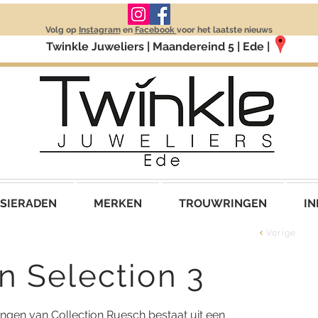
Volg op
Instagram
en
Facebook
voor het laatste nieuws
Twinkle Juweliers | Maandereind 5 | Ede |
SIERADEN
MERKEN
TROUWRINGEN
IN
Vorige
 Selection 3
gen van Collection Ruesch bestaat uit een