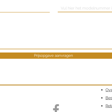
Prijsopgave aanvragen
Ove
Bes
Ret