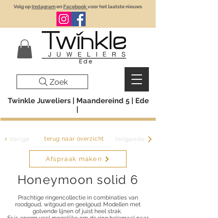
Volg op
Instagram
en
Facebook
voor het laatste nieuws
Zoek
Twinkle Juweliers | Maandereind 5 | Ede
|
terug naar overzicht
Vorige
Volgende
Afspraak maken
Honeymoon solid 6
Prachtige ringencollectie in combinaties van
roodgoud, witgoud en geelgoud. Modellen met
golvende lijnen of juist heel strak.