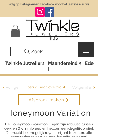
Volg op
Instagram
en
Facebook
voor het laatste nieuws
Zoek
Twinkle Juweliers | Maandereind 5 | Ede
|
terug naar overzicht
Vorige
Volgende
Afspraak maken
Honeymoon Variation
De Honeymoon Variation ringen zijn robuust, tussen
de 5 en 6,5 mm breed en hebben een degelijk profiel.
Dit maakt het mogelijk royaal briljant te zetten, alle