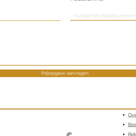
Prijsopgave aanvragen
Ove
Bes
Ret