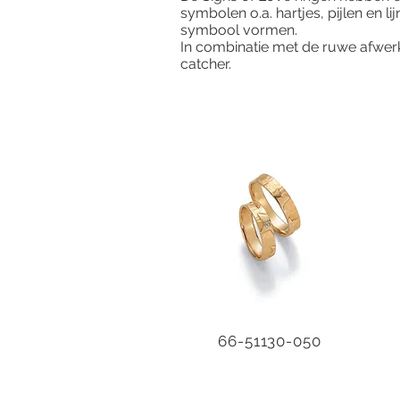
symbolen o.a. hartjes, pijlen en l
symbool vormen.
In combinatie met de ruwe afwerki
catcher.
66-51130-050