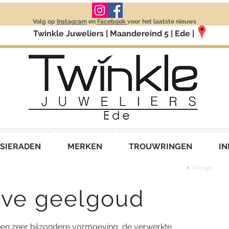
Volg op
Instagram
en
Facebook
voor het laatste nieuws
Twinkle Juweliers | Maandereind 5 | Ede |
SIERADEN
MERKEN
TROUWRINGEN
IN
Vorige
ove geelgoud
een zeer bijzondere vormgeving, de verwerkte