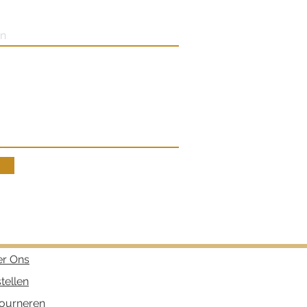
r Ons
tellen
ourneren