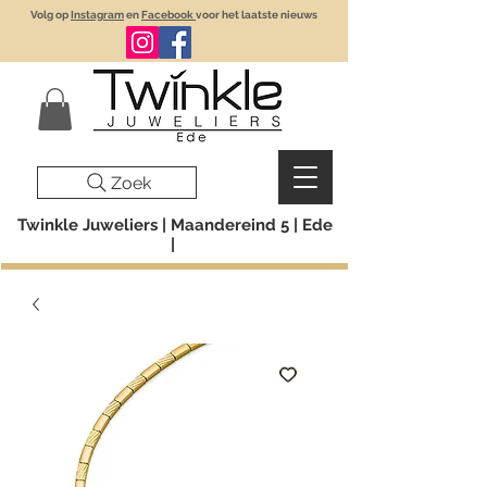
Volg op
Instagram
en
Facebook
voor het laatste nieuws
Zoek
Twinkle Juweliers | Maandereind 5 | Ede
|