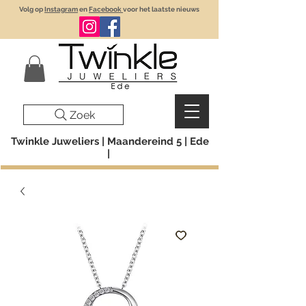
Volg op
Instagram
en
Facebook
voor het laatste nieuws
Zoek
Twinkle Juweliers | Maandereind 5 | Ede
|