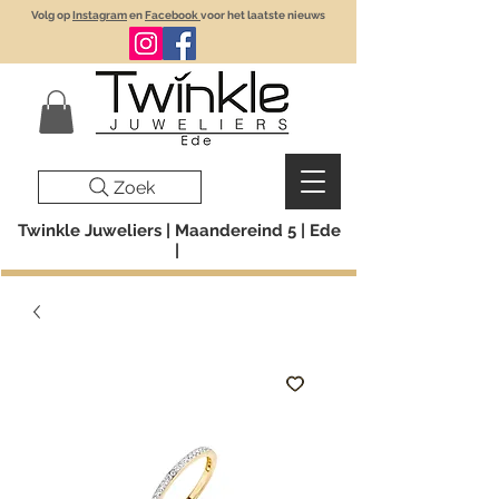
Volg op
Instagram
en
Facebook
voor het laatste nieuws
Zoek
Twinkle Juweliers | Maandereind 5 | Ede
|