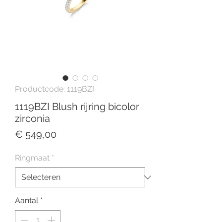
Productcode: 1119BZI
1119BZI Blush rijring bicolor
zirconia
Prijs
€ 549,00
Ringmaat
*
Aantal
*