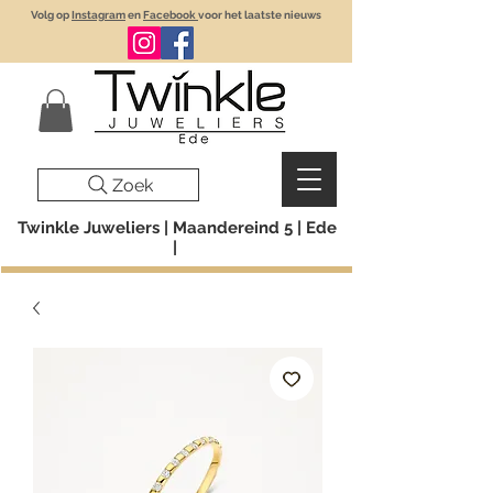
Volg op
Instagram
en
Facebook
voor het laatste nieuws
Zoek
Twinkle Juweliers | Maandereind 5 | Ede
|