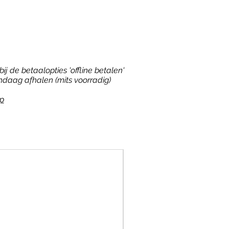
ij de betaalopties 'offline betalen'
ndaag afhalen (mits voorradig)
p