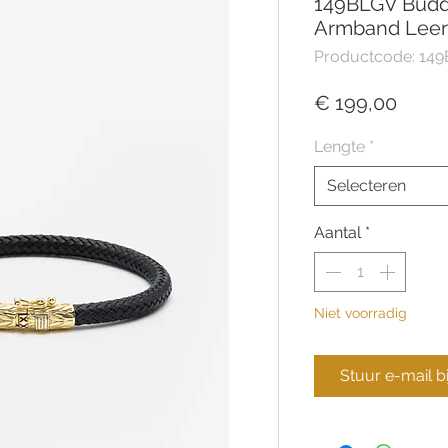
149BLGV Budd
Armband Leer
Productcode: 14
Prijs
€ 199,00
Lengte
*
Selecteren
Aantal
*
Niet voorradig
Stuur e-mail b