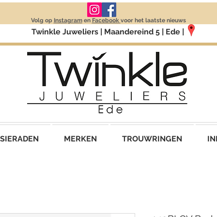
Volg op
Instagram
en
Facebook
voor het laatste nieuws
Twinkle Juweliers | Maandereind 5 | Ede |
SIERADEN
MERKEN
TROUWRINGEN
IN