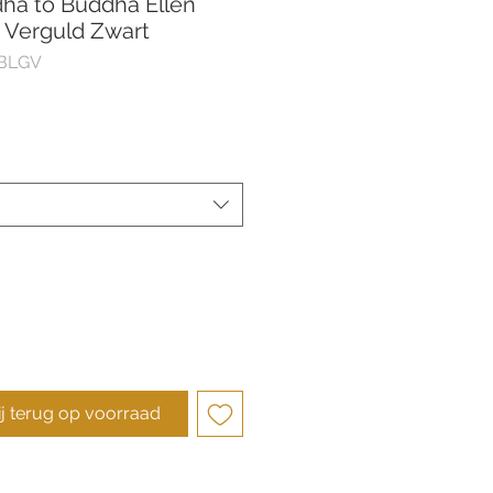
ha to Buddha Ellen
 Verguld Zwart
9BLGV
ij terug op voorraad