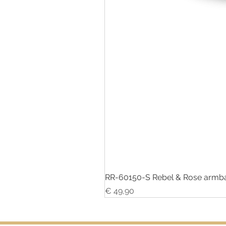
RR-60150-S Rebel & Rose armba
Prijs
€ 49,90