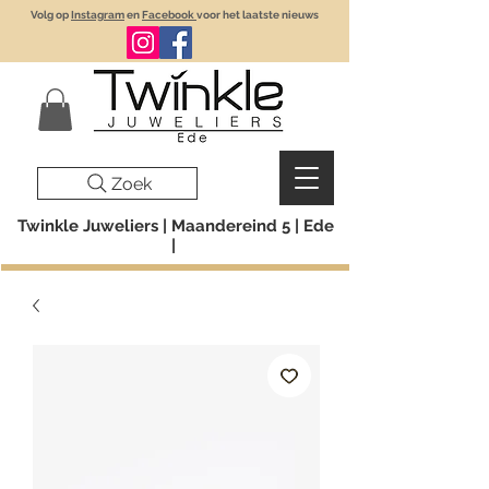
Volg op
Instagram
en
Facebook
voor het laatste nieuws
Zoek
Twinkle Juweliers | Maandereind 5 | Ede
|