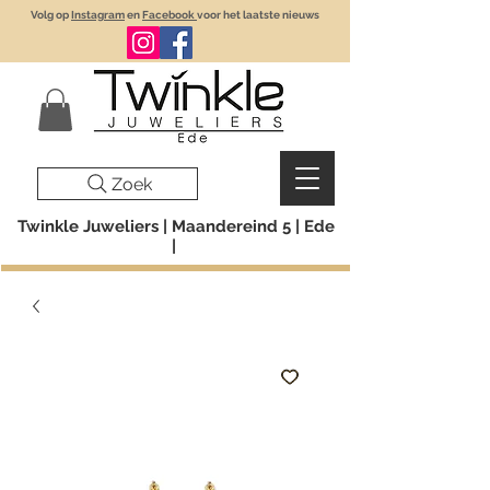
Volg op
Instagram
en
Facebook
voor het laatste nieuws
Zoek
Twinkle Juweliers | Maandereind 5 | Ede
|