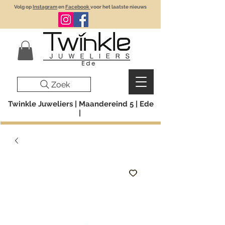
Volg op
Instagram
en
Facebook
voor het laatste nieuws
Zoek
Twinkle Juweliers | Maandereind 5 | Ede
|