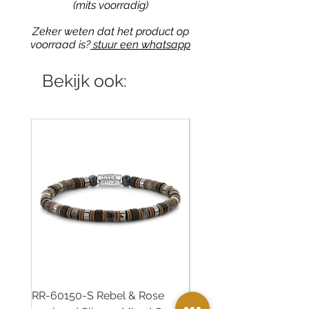
(mits voorradig)
Zeker weten dat het product op
voorraad is?
stuur een whatsapp
Bekijk ook:
RR-60150-S Rebel & Rose
RR-60139-S Rebel & R