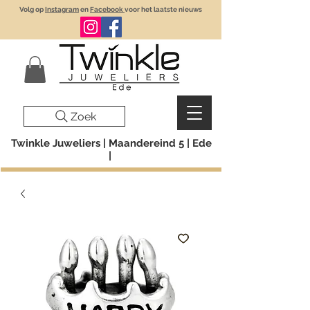
Volg op
Instagram
en
Facebook
voor het laatste nieuws
Zoek
Twinkle Juweliers | Maandereind 5 | Ede
|