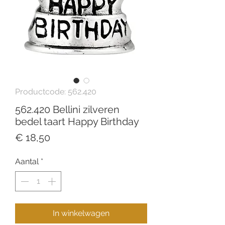
Productcode: 562.420
562.420 Bellini zilveren
bedel taart Happy Birthday
Prijs
€ 18,50
Aantal
*
In winkelwagen