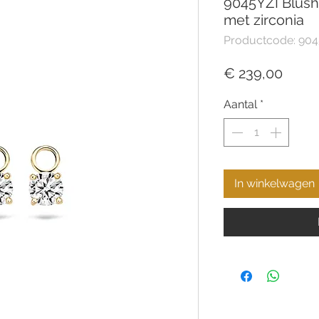
9045YZI Blus
met zirconia
Productcode: 904
Prijs
€ 239,00
Aantal
*
In winkelwagen