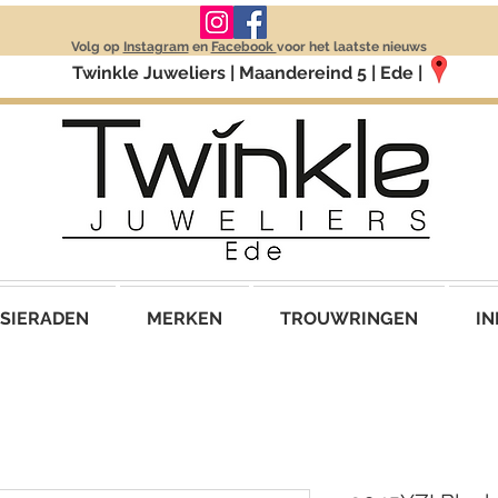
Volg op
Instagram
en
Facebook
voor het laatste nieuws
Twinkle Juweliers | Maandereind 5 | Ede |
SIERADEN
MERKEN
TROUWRINGEN
IN