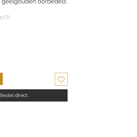
h geelgouden oorbedels
5YZI
Bestel direct