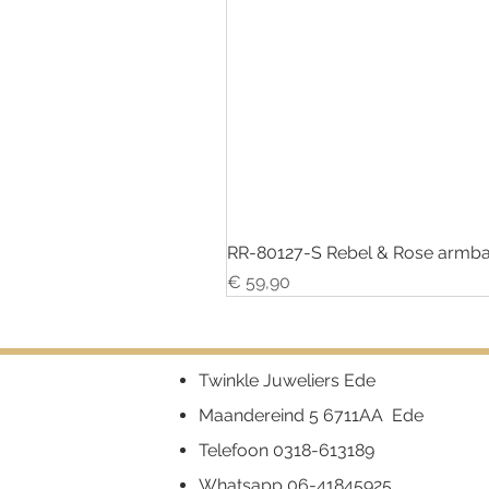
RR-80127-S Rebel & Rose armba
Prijs
€ 59,90
Twinkle Juweliers Ede
Maandereind 5 6711AA Ede
Telefoon
0318-613189
Whatsapp
06-41845925