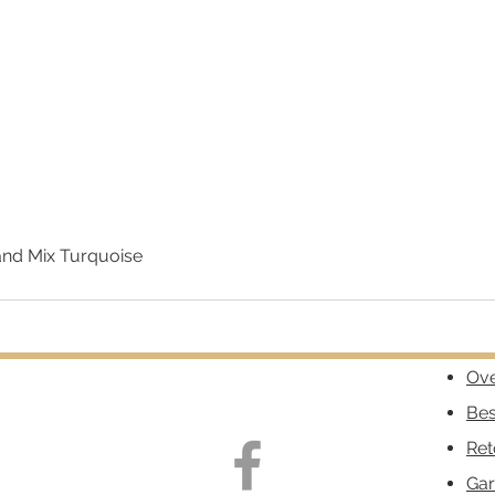
nd Mix Turquoise
Snel overzicht
Ove
Bes
Ret
Gar