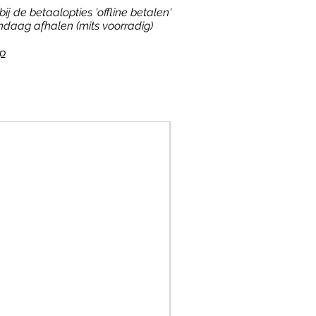
ij de betaalopties 'offline betalen'
ndaag afhalen (mits voorradig)
p