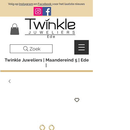
Volg op
Instagram
en
Facebook
voor het laatste nieuws
Zoek
Twinkle Juweliers | Maandereind 5 | Ede
|