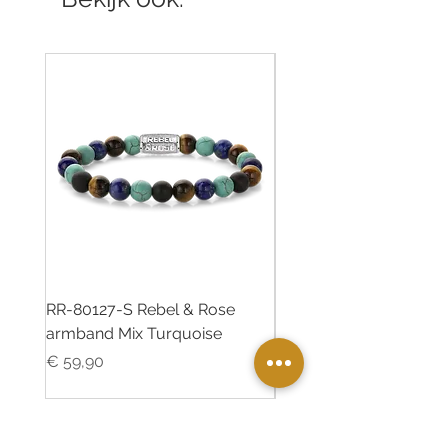
RR-80127-S Rebel & Rose
RR-80126-S Rebel & R
armband Mix Turquoise
armband Desert Oasis
Prijs
Prijs
€ 59,90
€ 55,00