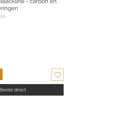
Blackline - carbon en
ieringen
-06
Bestel direct