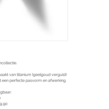
collectie.
emaakt van titanium (geelgoud verguld)
t een perfecte pasvorm en afwerking.
jgbaar:
0
89,90