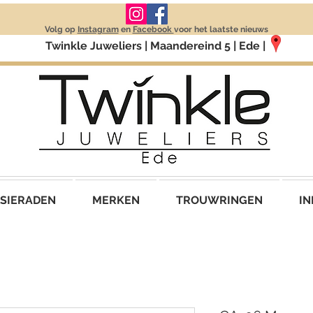
Volg op
Instagram
en
Facebook
voor het laatste nieuws
Twinkle Juweliers | Maandereind 5 | Ede |
SIERADEN
MERKEN
TROUWRINGEN
IN