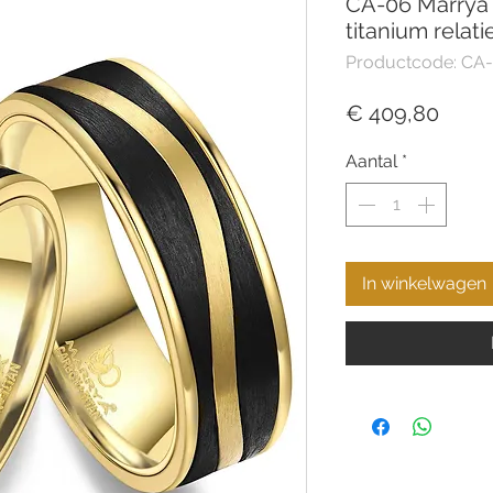
CA-06 Marrya 
titanium relat
Productcode: CA
Prijs
€ 409,80
Aantal
*
In winkelwagen