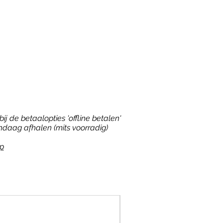
ij de betaalopties 'offline betalen'
ndaag afhalen (mits voorradig)
p