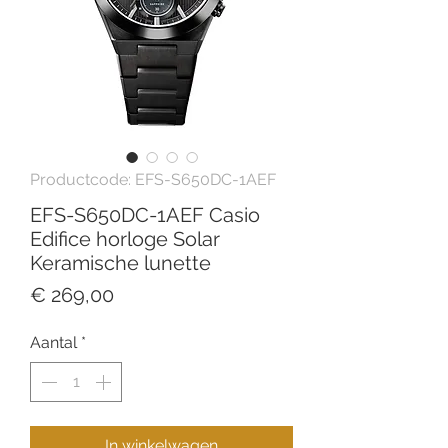
Productcode: EFS-S650DC-1AEF
EFS-S650DC-1AEF Casio
Edifice horloge Solar
Keramische lunette
Prijs
€ 269,00
Aantal
*
In winkelwagen