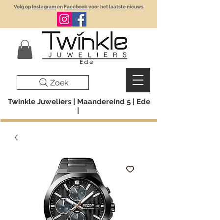
Volg op
Instagram
en
Facebook
voor het laatste nieuws
Zoek
Twinkle Juweliers | Maandereind 5 | Ede
|