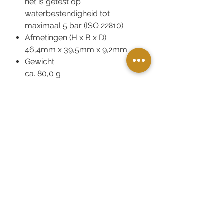
het is getest op
waterbestendigheid tot
maximaal 5 bar (ISO 22810).
Afmetingen (H x B x D)
46,4mm x 39,5mm x 9,2mm
Gewicht
ca. 80,0 g
Gebruiksaanwijzing
Bekijk de
gebruiksaanwijzing
Bestellen en afrekenen in de winkel?
Dat kan! kies bij bezorgopties voor
'afhalen in de winkel' en bij de
betaalopties 'offline betalen'
We reserveren het voor je en je krijgt
automatisch een afhaalbericht.
Vandaag bestellen = vandaag afhalen
(mits voorradig)