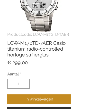
Productcode: LCW-M170TD-7AER
LCW-M170TD-7AER Casio
titanium radio-controlled
horloge saffierglas
Prijs
€ 299,00
Aantal
*
In winkelwagen