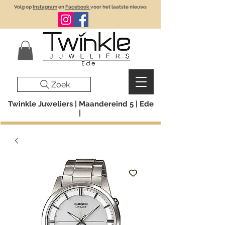
Volg op
Instagram
en
Facebook
voor het laatste nieuws
Zoek
Twinkle Juweliers | Maandereind 5 | Ede
|