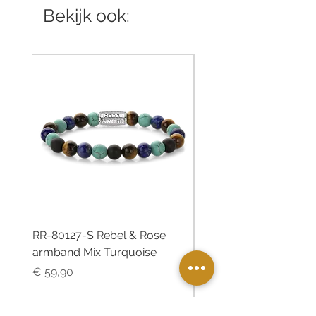
Bekijk ook:
RR-80127-S Rebel & Rose
RR-80126-S Rebel & R
armband Mix Turquoise
armband Desert Oasis
Prijs
Prijs
€ 59,90
€ 55,00