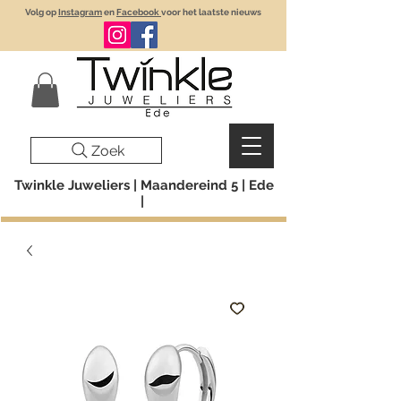
Volg op
Instagram
en
Facebook
voor het laatste nieuws
Zoek
Twinkle Juweliers | Maandereind 5 | Ede
|