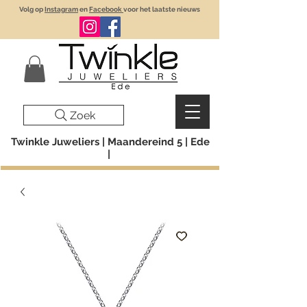
Volg op
Instagram
en
Facebook
voor het laatste nieuws
Zoek
Twinkle Juweliers | Maandereind 5 | Ede
|