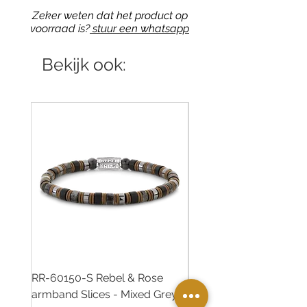
Zeker weten dat het product op
voorraad is?
stuur een whatsapp
Bekijk ook:
RR-60150-S Rebel & Rose
RR-60139-S Rebel & R
armband Slices - Mixed Grey
armband Green Rocks