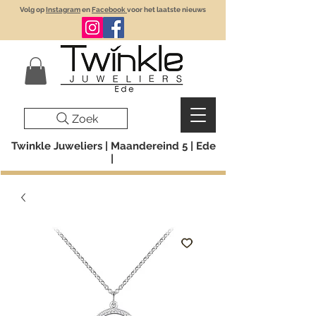
Volg op
Instagram
en
Facebook
voor het laatste nieuws
Zoek
Twinkle Juweliers | Maandereind 5 | Ede
|