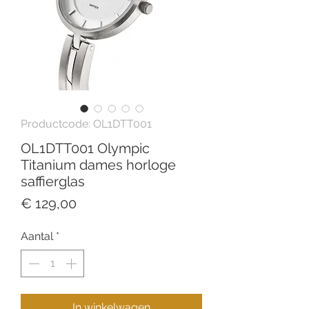
Productcode: OL1DTT001
OL1DTT001 Olympic
Titanium dames horloge
saffierglas
Prijs
€ 129,00
Aantal
*
In winkelwagen