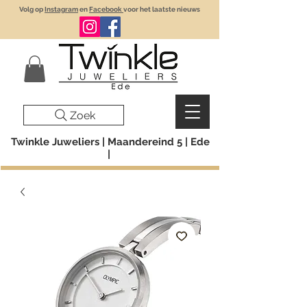
Volg op
Instagram
en
Facebook
voor het laatste nieuws
Zoek
Twinkle Juweliers | Maandereind 5 | Ede
|