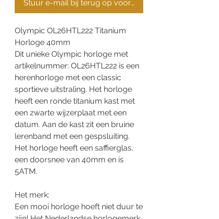
Stuur e-mail bij terug op voorraad
Olympic OL26HTL222 Titanium
Horloge 40mm
Dit unieke Olympic horloge met
artikelnummer: OL26HTL222 is een
herenhorloge met een classic
sportieve uitstraling. Het horloge
heeft een ronde titanium kast met
een zwarte wijzerplaat met een
datum. Aan de kast zit een bruine
lerenband met een gespsluiting.
Het horloge heeft een saffierglas,
een doorsnee van 40mm en is
5ATM.
Het merk:
Een mooi horloge hoeft niet duur te
zijn! Het Nederlandse horlogemerk