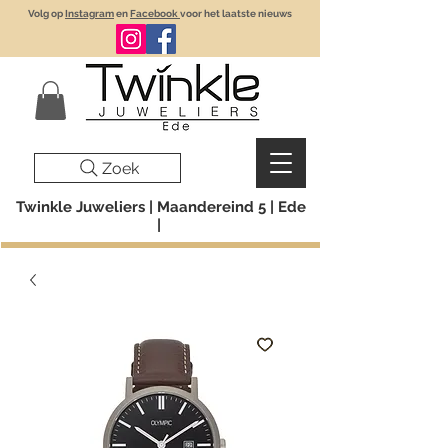
Volg op
Instagram
en
Facebook
voor het laatste nieuws
Zoek
Twinkle Juweliers | Maandereind 5 | Ede
|