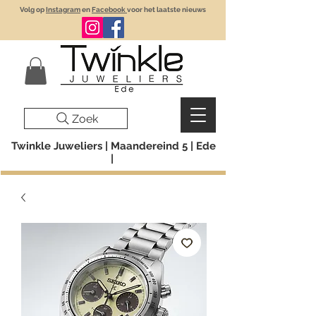
Volg op
Instagram
en
Facebook
voor het laatste nieuws
Zoek
Twinkle Juweliers | Maandereind 5 | Ede
|