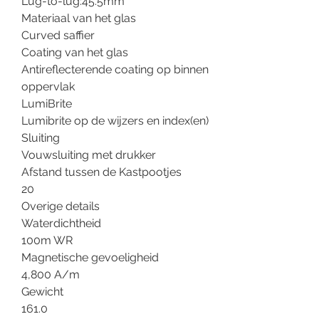
Lug-to-lug:45.5mm
Materiaal van het glas
Curved saffier
Coating van het glas
Antireflecterende coating op binnen
oppervlak
LumiBrite
Lumibrite op de wijzers en index(en)
Sluiting
Vouwsluiting met drukker
Afstand tussen de Kastpootjes
20
Overige details
Waterdichtheid
100m WR
Magnetische gevoeligheid
4,800 A/m
Gewicht
161.0