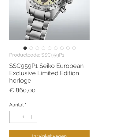
Productcode: SSC959P1
SSC959P1 Seiko European
Exclusive Limited Edition
horloge
Prijs
€ 860,00
Aantal
*
In winkelwagen