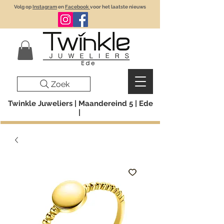
Volg op
Instagram
en
Facebook
voor het laatste nieuws
Zoek
Twinkle Juweliers | Maandereind 5 | Ede
|