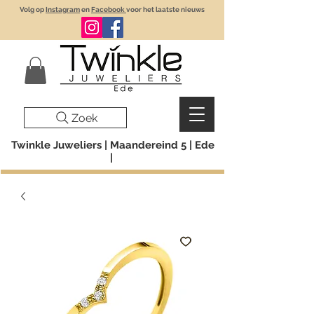
Volg op
Instagram
en
Facebook
voor het laatste nieuws
Zoek
Twinkle Juweliers | Maandereind 5 | Ede
|